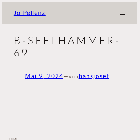
Zum
Jo Pellenz
Inhalt
springen
B-SEELHAMMER-
69
Mai 9, 2024
—
hansjosef
von
Impr