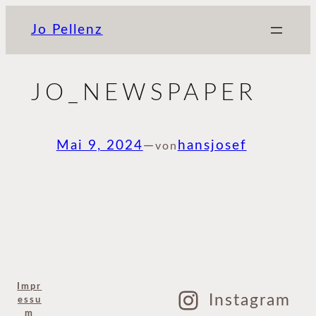
Zum
Jo Pellenz
Inhalt
springen
JO_NEWSPAPER
Mai 9, 2024
—
hansjosef
von
Impr
Instagram
essu
m