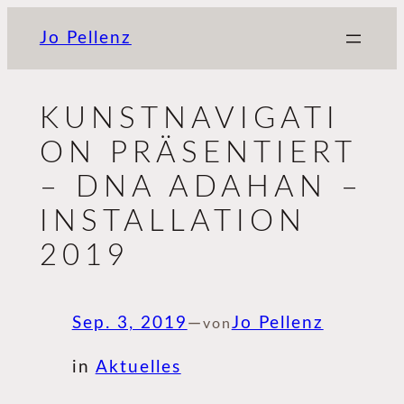
Zum
Jo Pellenz
Inhalt
springen
KUNSTNAVIGATI
ON PRÄSENTIERT
– DNA ADAHAN –
INSTALLATION
2019
Sep. 3, 2019
—
Jo Pellenz
von
in
Aktuelles