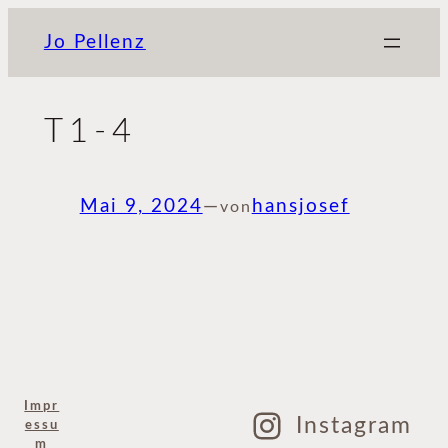
Zum
Jo Pellenz
Inhalt
springen
T1-4
Mai 9, 2024
—
hansjosef
von
Impr
Instagram
essu
m